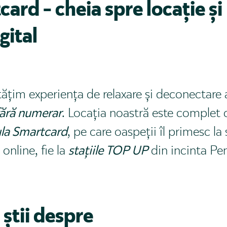
ard - cheia spre locație și
gital
țim experiența de relaxare și deconectare a 
 fără numerar
. Locația noastră este complet c
la Smartcard
, pe care oaspeții îl primesc la
online, fie la
stațiile TOP UP
din incinta Pe
 știi despre