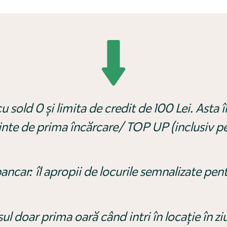
 cu sold 0 și limita de credit de 100 Lei. Asta
inte de prima încărcare/ TOP UP (inclusiv pen
bancar: îl apropii de locurile semnalizate pen
l doar prima oară când intri în locație în z