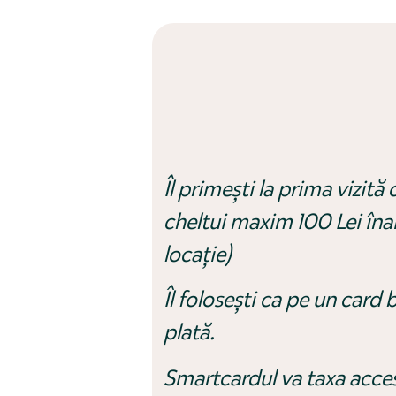
Îl primești la prima vizită
cheltui maxim 100 Lei îna
locație)
Îl folosești ca pe un card 
plată.
Smartcardul va taxa accesu