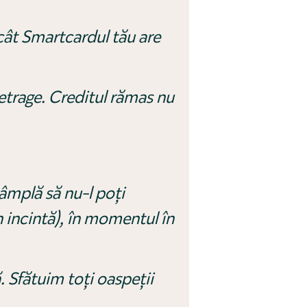
p cât Smartcardul tău are
 retrage. Creditul rămas nu
ntâmplă să nu-l poți
n incintă), în momentul în
. Sfătuim toți oaspeții