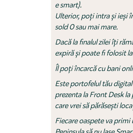
e smart).
Ulterior, poți intra și ieș
sold 0 sau mai mare.
Dacă la finalul zilei îți r
expiră și poate fi folosit 
Îl poți încarcă cu bani onl
Este portofelul tău digital
prezenta la Front Desk la 
care vrei să părăsești locaț
Fiecare oaspete va primi 
Peninsula să nu lase Smart