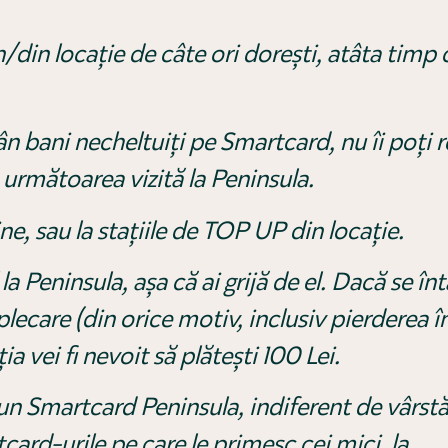
i în/din locație de câte ori dorești, atâta tim
ămân bani necheltuiți pe Smartcard, nu îi poți
la următoarea vizită la Peninsula.
ine, sau la stațiile de TOP UP din locație.
 la Peninsula, așa că ai grijă de el. Dacă se î
plecare (din orice motiv, inclusiv pierderea î
ia vei fi nevoit să plătești 100 Lei.
un Smartcard Peninsula, indiferent de vârstă
card-urile pe care le primesc cei mici, la