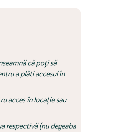
 înseamnă că poți să
tru a plăti accesul în
tru acces în locație sau
iua respectivă (nu degeaba