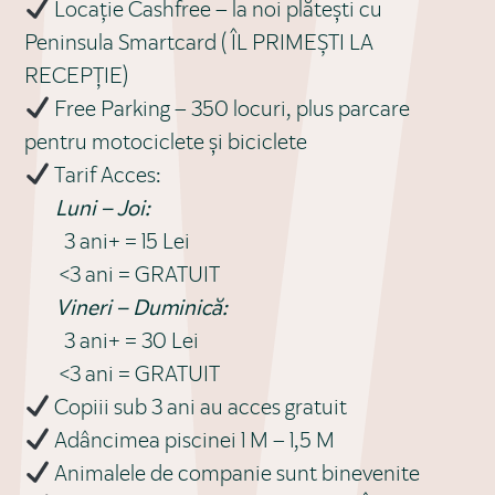
Locație Cashfree – la noi plătești cu
Peninsula Smartcard ( ÎL PRIMEȘTI LA
RECEPȚIE)
Free Parking – 350 locuri, plus parcare
pentru motociclete și biciclete
Tarif Acces:
Luni – Joi:
3 ani+ = 15 Lei
<3 ani = GRATUIT
Vineri – Duminică:
3 ani+ = 30 Lei
<3 ani = GRATUIT
Copiii sub 3 ani au acces gratuit
Adâncimea piscinei 1 M – 1,5 M
Animalele de companie sunt binevenite