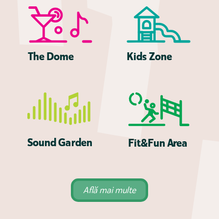
Kids
Z
one
The Dome
Sound Ga
r
den
Fit&Fun A
r
ea
Află mai multe