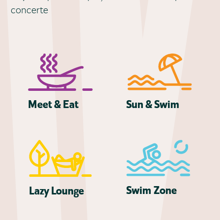
concerte
Meet & Eat
Sun & Swim
Swim
Z
one
La
z
y
L
ounge